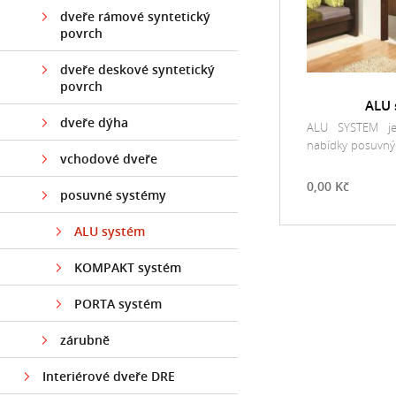
dveře rámové syntetický
povrch
dveře deskové syntetický
povrch
ALU 
dveře dýha
ALU SYSTEM je
nabídky posuvnýc
vchodové dveře
charakteristi
estetickým vzhl
0,00 Kč
posuvné systémy
řešení pro mo
Hliníkové prove
ALU systém
systému náde
lehkosti. Komple
KOMPAKT systém
doplněna zárub
verzi „tunel“ a 
PORTA systém
posuvný systém.
zárubně
Interiérové dveře DRE