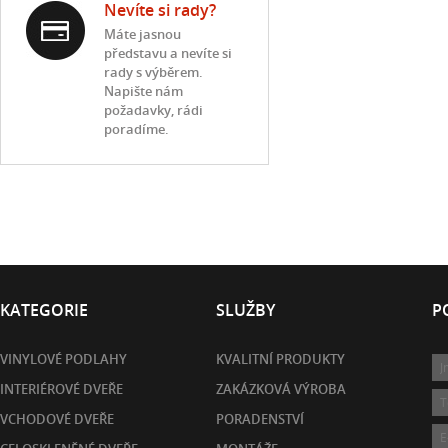
Nevíte si rady?
Máte jasnou
představu a nevíte si
rady s výběrem.
Napište nám
požadavky, rádi
poradíme.
KATEGORIE
SLUŽBY
P
VINYLOVÉ PODLAHY
KVALITNÍ PRODUKTY
INTERIÉROVÉ DVEŘE
ZAKÁZKOVÁ VÝROBA
VCHODOVÉ DVEŘE
PORADENSTVÍ