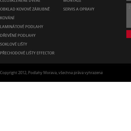
CELOSKLENĚNÉ DVEŘE
MONTÁŽE
OBKLAD KOVOVÉ ZÁRUBNĚ
SERVIS A OPRAVY
KOVÁNÍ
LAMINÁTOVÉ PODLAHY
DŘEVĚNÉ PODLAHY
SOKLOVÉ LIŠTY
PŘECHODOVÉ LIŠTY EFFECTOR
Copyright 2012, Podlahy Morava, všechna práva vyhrazena